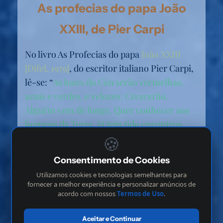
As profecias do papa João
XXIII, de Pier Carpi
No livro As Profecias do papa
João XXIII
[Difel, 1979]
, do escritor italiano Pier Carpi,
lê-se: “
As luzes do Céu serão vermelhas,
azuis e verdes, e velozes. Crescerão.
Alguém vem de longe. Quer conhecer aos
homens da Terra. Já tem tido encontros.
Mas quem viu realmente tem guardado
🍪
silêncio
”. Sua Santidade João XXIII foi
Consentimento de Cookies
beatificado por João Paulo II em 03 de
Utilizamos cookies e tecnologias semelhantes para
setembro de 2000 e, quando foi exumado
fornecer a melhor experiência e personalizar anúncios de
no mesmo ano, o corpo foi encontrado em
acordo com nossos
Termos de Uso
.
estado incorrupto. Seus restos descansam
Aceitar e Continuar
na
Basílica de São Pedro
.