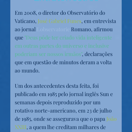
Em 2008, o diretor do Observatório do
Vaticano,
José Gabriel Funes
, em entrevista
ao jornal
Lobservatorie
Romano, afirmou
que
"Deus pôde ter criado vida inteligente
em outras partes do universo e inclusive
poderiam ser nossos irmãos"
, declarações
que em questão de minutos deram a volta
ao mundo.
Um dos antecedentes desta feita, foi
publicado em 1985 pelo jornal inglês Sun e
semanas depois reproduzido por um
rotativo norte-americano, em 23 de julho
de 1985, onde se assegurava que o papa
João
XXIII
, a quem lhe creditam milhares de