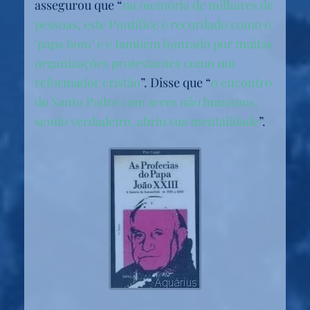
assegurou que “
na memória de milhares de
pessoas, este Pontífice é recordado como o
‘papa bom’ e é também honrado por muitas
organizações protestantes como um
reformador cristão
”.
Disse
que “
o encontro
do Santo Padre com seres não humanos,
sendo verdadeiro, abriu sua mentalidade
”.